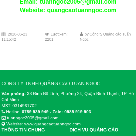
Email: tuanngoc2005@gmail.com
Website: quangcaotuanngoc.com
2020-06-23
Lượt xem:
by Công ty Quảng cáo Tuấn
11:15:42
2201
Ngọc
CÔNG TY TNHH QUẢNG CÁO TUẤN NGỌC
Văn phòng:
33 Đinh Bộ Lĩnh, Phường 24, Quận Bình Thạnh, TP. Hồ
Chí Minh
MST: 0314961702
Hotline:
0789 939 949 - Zalo: 0985 919 903
tuanngoc2005@gmail.com
Website: www.quangcaotuanngoc.com
THÔNG TIN CHUNG
DỊCH VỤ QUẢNG CÁO