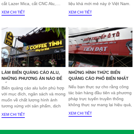
cắt Lazer Mica, cắt CNC Alu,....
liệu khá mới mẻ này ở Việt Nam.
Do vậy hôm
XEM CHI TIẾT
XEM CHI TIẾT
nay GAGVIETNAM sẽ có bài mô
tả về loại vật liệu quảng cáo này
để chúng ta cùng loại bỏ hết
những băn khoăn khi lựa chọn
nó. Và bạn đang có một sự lựa
chọn không thể đúng đắn hơn khi
loại vật liệu quảng cáo này sở
hữu các đặc tính kỹ thuật ưu việt
không thể bàn cãi.
LÀM BIỂN QUẢNG CÁO ALU,
NHỮNG HÌNH THỨC BIỂN
NHỮNG PHƯƠNG ÁN NÀO ĐỂ
QUẢNG CÁO PHỔ BIẾN NHẤT
KẾT HỢP LỰA CHỌN?
Nếu bạn thực sự cho rằng công
Biển quảng cáo alu luôn phù hợp
tác bán hàng đầu tiên và phương
với mục đích, ngân sách và mong
pháp trực tuyến truyền thống
muốn về chất lượng hình ảnh
không thực sự mang lại hiệu quả,
tương xứng với sản phẩm, dịch
phương pháp quảng cáo ngoài
vụ mà bạn đang cung cấp.
XEM CHI TIẾT
XEM CHI TIẾT
trời có thể là một cách hữu hiệu
cho công tác kinh doanh của bạn.
Chúng không chỉ có thể thuyết