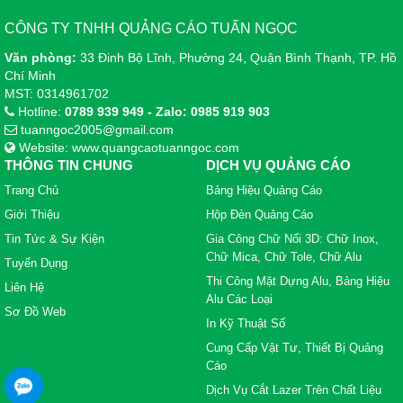
phục công chúng rằng thương
hiệu của bạn lớn và đã được
CÔNG TY TNHH QUẢNG CÁO TUẤN NGỌC
thành lập, chúng còn có thể
nhắm được đến mục tiêu là một
Văn phòng:
33 Đinh Bộ Lĩnh, Phường 24, Quận Bình Thạnh, TP. Hồ
lượng lớn khách hàng tiềm năng
Chí Minh
tiếp cận với nó hằng ngày. Tuy
MST: 0314961702
nhiên, các nhà Marketing Internet
Hotline:
0789 939 949 - Zalo: 0985 919 903
thường sợ quảng cáo ngoài trời
tuanngoc2005@gmail.com
bởi khó có thể đo đếm được hiệu
Website: www.quangcaotuanngoc.com
quả của nó với việc phân tích
THÔNG TIN CHUNG
DỊCH VỤ QUẢNG CÁO
website. Nhưng trong một vài
Trang Chủ
Bảng Hiệu Quảng Cáo
trường hợp và nếu bạn có tiền,
Giới Thiệu
Hộp Đèn Quảng Cáo
đó có thể là một hình thức quảng
cáo có giá trị.
Tin Tức & Sự Kiện
Gia Công Chữ Nổi 3D: Chữ Inox,
Chữ Mica, Chữ Tole, Chữ Alu
Tuyển Dụng
Thi Công Mặt Dựng Alu, Bảng Hiệu
Liên Hệ
Alu Các Loại
Sơ Đồ Web
In Kỹ Thuật Số
Cung Cấp Vật Tư, Thiết Bị Quảng
Cáo
Dịch Vụ Cắt Lazer Trên Chất Liệu