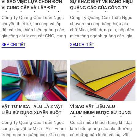
VÌ SAO VIỆC LỰA CHON ĐƠN
SỰ KHÁC BIỆT VỀ BẢNG HIỆU
VỊ CUNG CẤP VÀ LẮP ĐẶT
QUẢNG CÁO CỦA CÔNG TY
BẢNG HIỆU QUẢNG CÁO LÀ
QUẢNG CÁO TUẤN NGỌC SO
Công Ty Quảng Cáo Tuấn Ngọc
Công Ty Quảng Cáo Tuấn Ngọc
CẢ MỘT VẤN ĐỀ HẾT SỨC KHÓ
VỚI CÁC CÔNG TY ĐỐI THỦ
chuyên thiết kế, thi công và lắp
chuyên thi công bảng hiệu alu
KHĂN?
đặt các loại biển hiệu quảng cáo,
chữ Mica, Mặt dựng alu, hộp đèn
gia công cắt lazer, cắt CNC, cung
mica tỏng ngành quảng cáo, gia
cấp vật tư quảng cáo
công cắt lazer mica, cắt CNC
XEM CHI TIẾT
XEM CHI TIẾT
VẬT TƯ MICA - ALU LÀ 2 VẬT
VÌ SAO VẬT LIỆU ALU -
LIỆU SỬ DỤNG XUYÊN SUỐT
ALUMINIUM ĐƯỢC SỬ DỤNG
TRONG NGÀNH QUẢNG CÁO
ĐỂ LÀM BIỂN QUẢNG CÁO
Công Ty Quảng Cáo Tuấn Ngọc
Có rất nhiều khách hàng khi đặt
cung cấp vật tư Mica - Alu -Foam
làm biển quảng cáo alu, thưởng
trong ngành quảng cáo. Gia công
có những băn khăn về loại vật