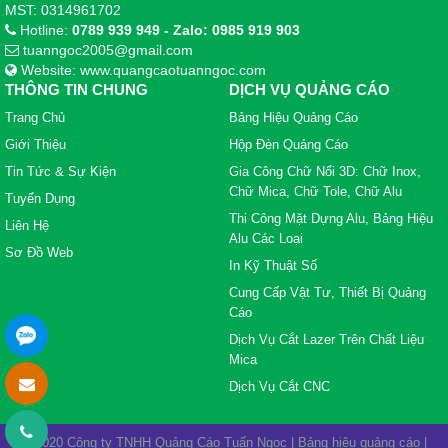
MST: 0314961702
Hotline:
0789 939 949 - Zalo: 0985 919 903
tuanngoc2005@gmail.com
Website: www.quangcaotuanngoc.com
THÔNG TIN CHUNG
DỊCH VỤ QUẢNG CÁO
Trang Chủ
Bảng Hiệu Quảng Cáo
Giới Thiệu
Hộp Đèn Quảng Cáo
Tin Tức & Sự Kiện
Gia Công Chữ Nổi 3D: Chữ Inox,
Chữ Mica, Chữ Tole, Chữ Alu
Tuyển Dụng
Thi Công Mặt Dựng Alu, Bảng Hiệu
Liên Hệ
Alu Các Loại
Sơ Đồ Web
In Kỹ Thuật Số
Cung Cấp Vật Tư, Thiết Bị Quảng
Cáo
Dịch Vụ Cắt Lazer Trên Chất Liệu
Mica
Dịch Vụ Cắt CNC
© 2020 Công ty TNHH Quảng Cáo Tuấn Ngọc | Bảng hiệu quảng cáo |