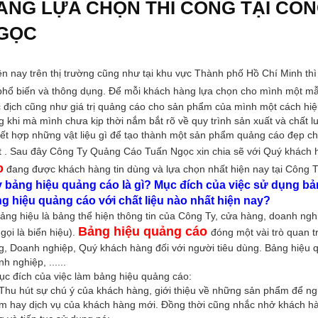
ÀNG LỰA CHỌN THI CÔNG TẠI CÔ
GỌC
n nay trên thị trường cũng như tại khu vực Thành phố Hồ Chí Minh thì 
 phổ biến và thông dụng. Để mỗi khách hàng lựa chọn cho mình một 
 địch cũng như giá trị quảng cáo cho sản phẩm của mình một cách hiệu
g khi mà mình chưa kịp thời nắm bắt rõ về quy trình sản xuất và chất
kết hợp những vật liệu gì để tạo thành một sản phẩm quảng cáo đẹp c
t . Sau đây Công Ty Quảng Cáo Tuấn Ngọc xin chia sẽ với Quý khách 
o
đang được khách hàng tin dùng và lựa chọn nhất hiện nay tại Công T
 bảng hiệu quảng cáo là gì? Mục đích của việc sử dụng 
g hiệu quảng cáo với chất liệu nào nhất hiện nay?
ảng hiệu là bảng thể hiện thông tin của Công Ty, cửa hàng, doanh ngh
Bảng hiệu quảng cáo
gọi là biển hiệu).
đóng một vài trò quan 
g, Doanh nghiệp, Quý khách hàng đối với người tiêu dùng. Bảng hiệu 
h nghiệp, ......
ục đích của việc làm bảng hiệu quảng cáo:
hu hút sự chú ý của khách hàng, giới thiệu về những sản phẩm để ng
m hay dịch vụ của khách hàng mới. Đồng thời cũng nhắc nhở khách h