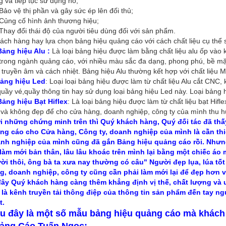
 và tiếp tục sử dụng nó;
ảo vệ thị phần và gây sức ép lên đối thủ;
ủng cố hình ảnh thương hiệu;
hay đổi thái độ của người tiêu dùng đối với sản phẩm.
hách hàng hay lựa chọn bảng hiệu quảng cáo với cách chất liệu cụ thể 
Bảng hiệu Alu :
Là loại bảng hiệu được làm bằng chất liệu alu ốp vào kết
i trong ngành quảng cáo, với nhiều màu sắc đa dạng, phong phú, bề mặ
 truyền âm và cách nhiệt. Bảng hiệu Alu thường kết hợp với chất liệu 
ảng hiệu Led
: Loại loại bảng hiệu được làm từ chất liệu Alu cắt CNC
uầy vé,quầy thông tin hay sử dụng loại bảng hiệu Led này. Loại bảng h
Bảng hiệu Bạt Hiflex
: Là loại bảng hiệu được làm từ chất liệu bạt Hifl
và không đẹp để cho cửa hàng, doanh nghiệp, công ty của mình thu hút 
i những chứng minh trên thì Quý khách hàng, Quý đối tác đã thấ
ng cáo cho Cửa hàng, Công ty, doanh nghiệp của mình là cần thiế
nh nghiệp của mình cũng đã gắn Bảng hiệu quảng cáo rồi. Nhưng
 làm mới bản thân, lâu lâu khoác trên mình lại bằng một chiếc á
ời thôi, ông bà ta xưa nay thường có câu" Người đẹp lụa, lúa t
g, doanh nghiệp, công ty cũng cần phải làm mới lại để đẹp hơn v
đây Quý khách hàng càng thêm khẳng định vị thế, chất lượng và u
 là kênh truyền tải thông điệp của thông tin sản phẩm đến tay n
t.
u đây là một số mẫu bảng hiệu quảng cáo mà khách 