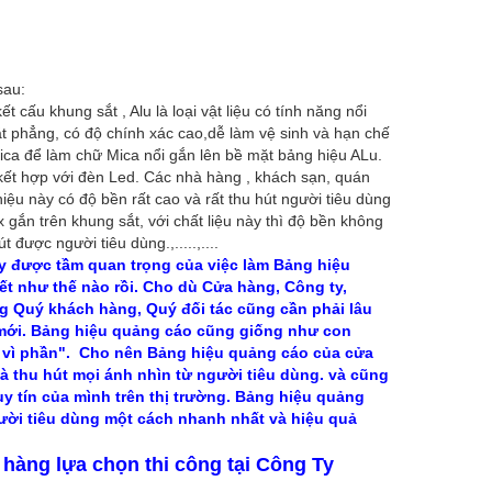
sau:
 cấu khung sắt , Alu là loại vật liệu có tính năng nổi
t phẳng, có độ chính xác cao,dễ làm vệ sinh và hạn chế
Mica để làm chữ Mica nổi gắn lên bề mặt bảng hiệu ALu.
, kết hợp với đèn Led. Các nhà hàng , khách sạn, quán
iệu này có độ bền rất cao và rất thu hút người tiêu dùng
ex gắn trên khung sắt, với chất liệu này thì độ bền không
được người tiêu dùng.,.....,....
y được tầm quan trọng của việc làm Bảng hiệu
t như thế nào rồi. Cho dù Cửa hàng, Công ty,
 Quý khách hàng, Quý đối tác cũng cần phải lâu
o mới. Bảng hiệu quảng cáo cũng giống như con
ốt vì phần". Cho nên Bảng hiệu quảng cáo của cửa
à thu hút mọi ánh nhìn từ người tiêu dùng. và cũng
y tín của mình trên thị trường. Bảng hiệu quảng
gười tiêu dùng một cách nhanh nhất và hiệu quả
hàng lựa chọn thi công tại Công Ty