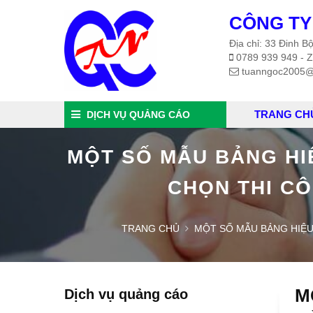
CÔNG TY
Địa chỉ: 33 Đinh 
0789 939 949 - Z
tuanngoc2005@
TRANG CH
DỊCH VỤ QUẢNG CÁO
MỘT SỐ MẪU BẢNG HI
CHỌN THI C
TRANG CHỦ
MỘT SỐ MẪU BẢNG HIỆU
M
Dịch vụ quảng cáo