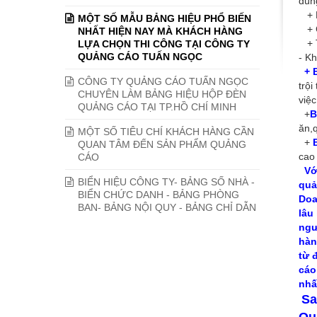
dùng
+ B
MỘT SỐ MẪU BẢNG HIỆU PHỔ BIẾN
+ C
NHẤT HIỆN NAY MÀ KHÁCH HÀNG
+ T
LỰA CHỌN THI CÔNG TẠI CÔNG TY
QUẢNG CÁO TUẤN NGỌC
- K
+ 
CÔNG TY QUẢNG CÁO TUẤN NGỌC
trộ
CHUYÊN LÀM BẢNG HIỆU HỘP ĐÈN
việc
QUẢNG CÁO TẠI TP.HỒ CHÍ MINH
+
B
ăn,q
MỘT SỐ TIÊU CHÍ KHÁCH HÀNG CẦN
+
QUAN TÂM ĐẾN SẢN PHẨM QUẢNG
cao 
CÁO
Vớ
BIỂN HIỆU CÔNG TY- BẢNG SỐ NHÀ -
quả
BIỂN CHỨC DANH - BẢNG PHÒNG
Doa
BAN- BẢNG NỘI QUY - BẢNG CHỈ DẪN
lâu
ngư
hàn
từ 
cáo
nhấ
Sa