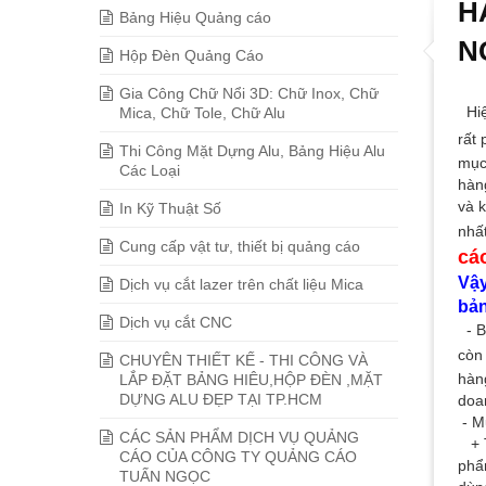
H
Bảng Hiệu Quảng cáo
N
Hộp Đèn Quảng Cáo
Gia Công Chữ Nổi 3D: Chữ Inox, Chữ
Hiệ
Mica, Chữ Tole, Chữ Alu
rất
Thi Công Mặt Dựng Alu, Bảng Hiệu Alu
mục
Các Loại
hàn
và 
In Kỹ Thuật Số
nhấ
Cung cấp vật tư, thiết bị quảng cáo
cá
Vậy
Dịch vụ cắt lazer trên chất liệu Mica
bản
Dịch vụ cắt CNC
- B
còn 
CHUYÊN THIẾT KẾ - THI CÔNG VÀ
hàn
LẮP ĐẶT BẢNG HIÊU,HỘP ĐÈN ,MẶT
DỰNG ALU ĐẸP TẠI TP.HCM
doan
- M
CÁC SẢN PHẨM DỊCH VỤ QUẢNG
+ T
CÁO CỦA CÔNG TY QUẢNG CÁO
phẩ
TUẤN NGỌC