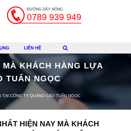
ĐƯỜNG DÂY NÓNG
0789 939 949
DỤNG
LIÊN HỆ
Y MÀ KHÁCH HÀNG LỰA
O TUẤN NGỌC
G TẠI CÔNG TY QUẢNG CÁO TUẤN NGỌC
NHẤT HIỆN NAY MÀ KHÁCH