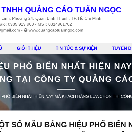
 TNHH QUẢNG CÁO TUẤN NGỌC
Bộ Lĩnh, Phường 24, Quận Bình Thạnh, TP. Hồ Chí Minh
alo: 0985 919 903 - MST: 0314961702
gmail.com -
www.quangcaotuanngoc.com
Ủ
GIỚI THIỆU
TIN TỨC & SỰ KIỆN
TUYỂN 
ỆU PHỔ BIẾN NHẤT HIỆN NA
ÔNG TẠI CÔNG TY QUẢNG CÁ
 PHỔ BIẾN NHẤT HIỆN NAY MÀ KHÁCH HÀNG LỰA CHỌN THI CÔN
ỘT SỐ MẪU BẢNG HIỆU PHỔ BIẾN 